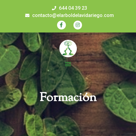
644 04 39 23
contacto@elarboldelavidariego.com
Formación